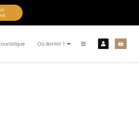
on
ent
touristique
Où dormir ?