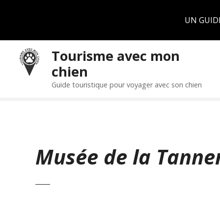
Panneau de gestion des cookies
UN GUID
S
Tourisme avec mon
k
chien
i
p
Guide touristique pour voyager avec son chien
t
o
c
o
n
Musée de la Tanner
t
e
n
t