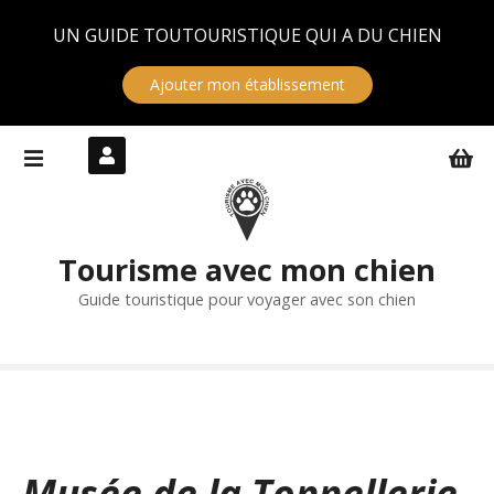
Panneau de gestion des cookies
UN GUIDE TOUTOURISTIQUE QUI A DU CHIEN
Ajouter mon établissement
S
k
i
p
t
Tourisme avec mon chien
o
c
Guide touristique pour voyager avec son chien
o
n
t
e
n
t
Musée de la Tonnellerie