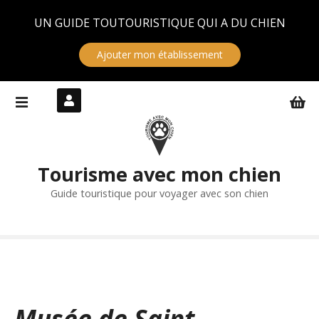
Panneau de gestion des cookies
UN GUIDE TOUTOURISTIQUE QUI A DU CHIEN
Ajouter mon établissement
S
k
i
p
t
Tourisme avec mon chien
o
c
Guide touristique pour voyager avec son chien
o
n
t
e
n
t
Musée de Saint-