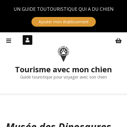
Panneau de gestion des cookies
UN GUIDE TOUTOURISTIQUE QUI A DU CHIEN
Ajouter mon établissement
S
k
i
p
t
Tourisme avec mon chien
o
c
Guide touristique pour voyager avec son chien
o
n
t
e
n
t
Musée des Dinosaures