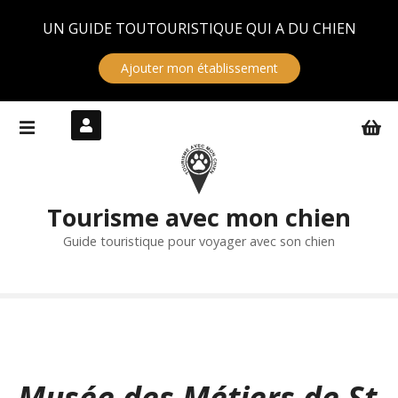
Panneau de gestion des cookies
UN GUIDE TOUTOURISTIQUE QUI A DU CHIEN
Ajouter mon établissement
S
k
i
p
t
Tourisme avec mon chien
o
c
Guide touristique pour voyager avec son chien
o
n
t
e
n
t
Musée des Métiers de St