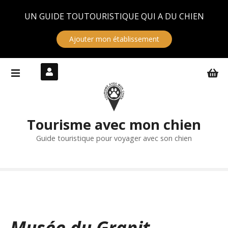
Panneau de gestion des cookies
UN GUIDE TOUTOURISTIQUE QUI A DU CHIEN
Ajouter mon établissement
S
k
i
p
t
Tourisme avec mon chien
o
c
Guide touristique pour voyager avec son chien
o
n
t
e
n
t
Musée du Granit