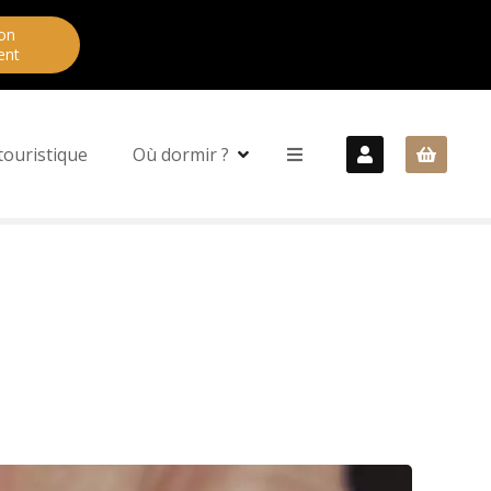
on
ent
touristique
Où dormir ?