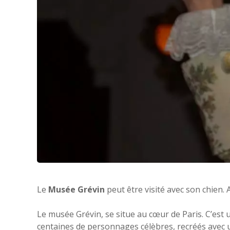
Le
Musée Grévin
peut être visité avec son chien. A
Le musée Grévin, se situe au cœur de Paris. C’est 
centaines de personnages célèbres, recréés avec 