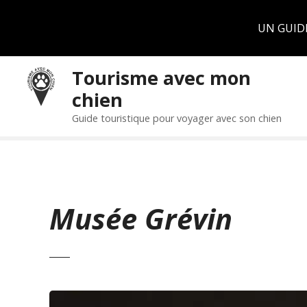
Panneau de gestion des cookies
UN GUID
S
Tourisme avec mon
k
chien
i
p
Guide touristique pour voyager avec son chien
t
o
c
o
n
Musée Grévin
t
e
n
t