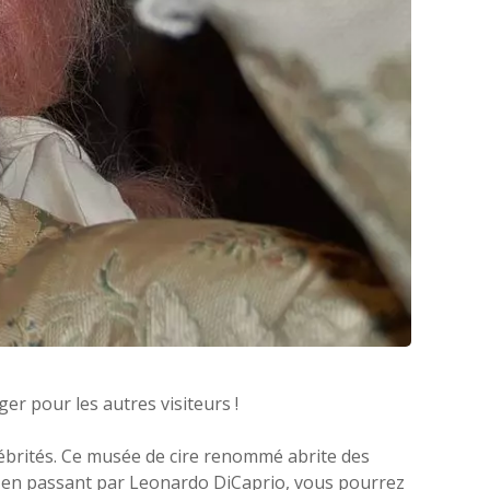
ger pour les autres visiteurs !
élébrités. Ce musée de cire renommé abrite des
n, en passant par Leonardo DiCaprio, vous pourrez