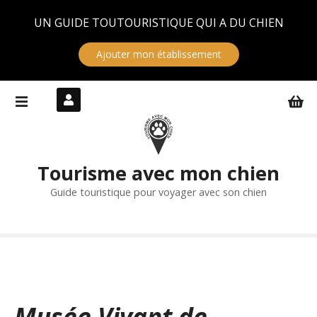
Panneau de gestion des cookies
UN GUIDE TOUTOURISTIQUE QUI A DU CHIEN
Ajouter mon établissement
S
k
i
p
t
Tourisme avec mon chien
o
c
Guide touristique pour voyager avec son chien
o
n
t
e
n
t
Musée Vivant de