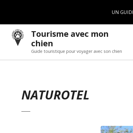
Panneau de gestion des cookies
UN GUID
S
Tourisme avec mon
k
chien
i
p
Guide touristique pour voyager avec son chien
t
o
c
o
n
NATUROTEL
t
e
n
t