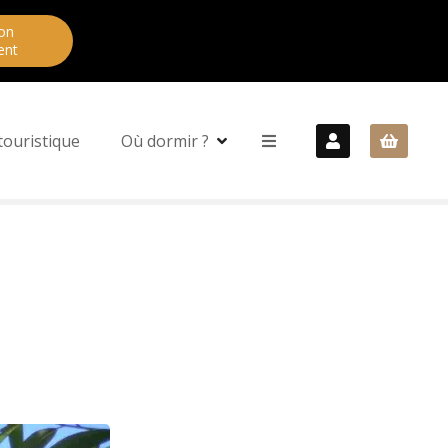
on
ent
touristique
Où dormir ?