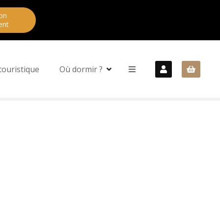
on
ent
touristique
Où dormir ?