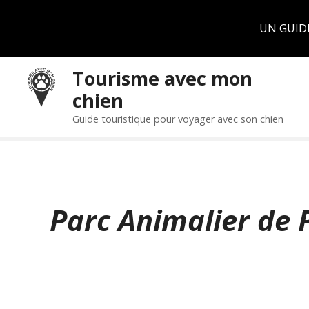
Panneau de gestion des cookies
UN GUID
S
Tourisme avec mon
k
chien
i
p
Guide touristique pour voyager avec son chien
t
o
c
o
n
Parc Animalier de 
t
e
n
t