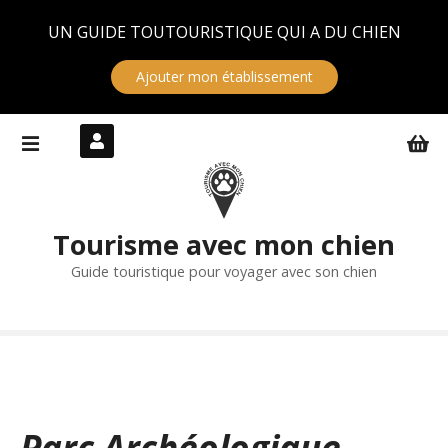
Panneau de gestion des cookies
UN GUIDE TOUTOURISTIQUE QUI A DU CHIEN
Ajouter mon établissement
S
k
i
p
t
Tourisme avec mon chien
o
c
Guide touristique pour voyager avec son chien
o
n
t
e
n
t
Parc Archéologique