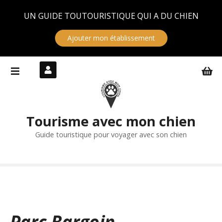
Panneau de gestion des cookies
UN GUIDE TOUTOURISTIQUE QUI A DU CHIEN
Ajouter mon établissement
S
k
i
p
t
Tourisme avec mon chien
o
c
Guide touristique pour voyager avec son chien
o
n
t
e
n
t
Parc Bargoin