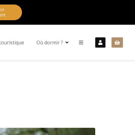
on
ent
touristique
Où dormir ?