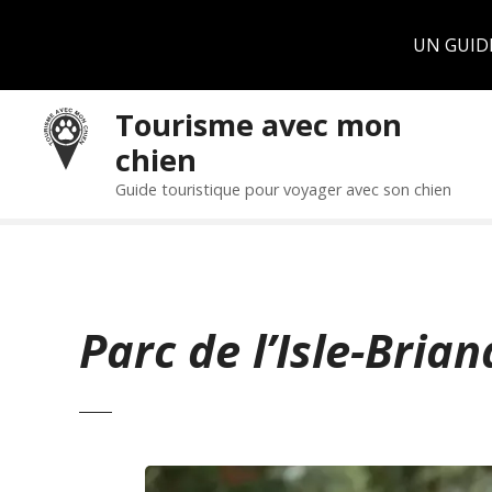
Panneau de gestion des cookies
UN GUID
S
Tourisme avec mon
k
chien
i
p
Guide touristique pour voyager avec son chien
t
o
c
o
n
Parc de l’Isle-Bria
t
e
n
t