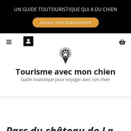
Panneau de gestion des cookies
UN GUIDE TOUTOURISTIQUE QUI A DU CHIEN
Ajouter mon établissement
S
k
i
p
t
Tourisme avec mon chien
o
c
Guide touristique pour voyager avec son chien
o
n
t
e
n
t
Parc du château de La