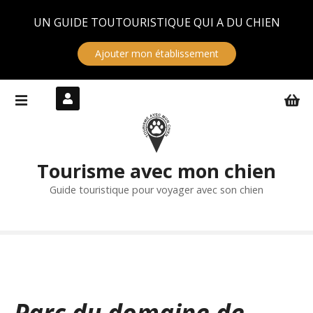
Panneau de gestion des cookies
UN GUIDE TOUTOURISTIQUE QUI A DU CHIEN
Ajouter mon établissement
S
k
i
p
t
Tourisme avec mon chien
o
c
Guide touristique pour voyager avec son chien
o
n
t
e
n
t
Parc du domaine de