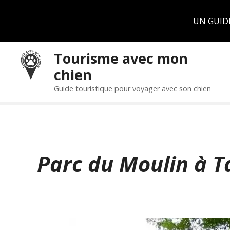
Panneau de gestion des cookies
UN GUID
S
Tourisme avec mon
k
chien
i
p
Guide touristique pour voyager avec son chien
t
o
c
o
n
Parc du Moulin à T
t
e
n
t