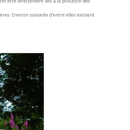
t être directement liés à la pollution des
res. Environ soixante d’entre elles existent