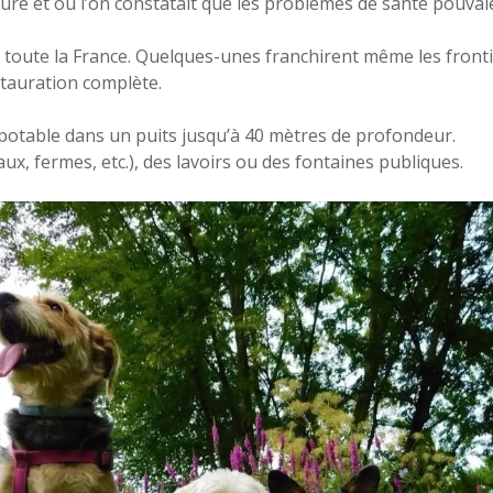
re et où l’on constatait que les problèmes de santé pouvaien
s toute la France. Quelques-unes franchirent même les frontiè
estauration complète.
potable dans un puits jusqu’à 40 mètres de profondeur.
eaux, fermes, etc.), des lavoirs ou des fontaines publiques.