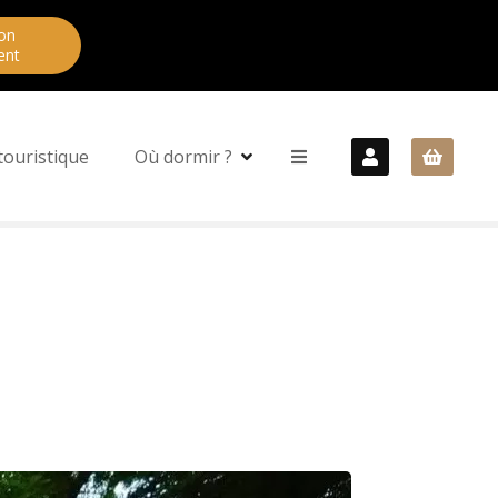
on
ent
touristique
Où dormir ?