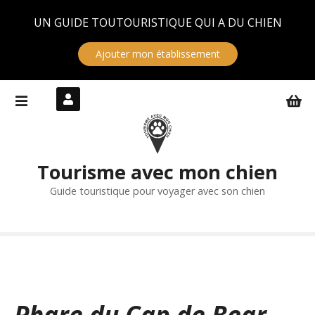
Panneau de gestion des cookies
UN GUIDE TOUTOURISTIQUE QUI A DU CHIEN
Ajouter mon établissement
S
k
i
p
t
Tourisme avec mon chien
o
c
Guide touristique pour voyager avec son chien
o
n
t
e
n
t
Phare du Cap de Bear