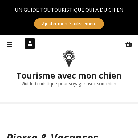
Panneau de gestion des cookies
UN GUIDE TOUTOURISTIQUE QUI A DU CHIEN
Ajouter mon établissement
S
k
i
p
t
Tourisme avec mon chien
o
c
Guide touristique pour voyager avec son chien
o
n
t
e
n
t
Pierre & Vacances