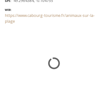
49.2964384, -0.104755
GPS
WEB
https://www.cabourg-tourisme.fr/animaux-sur-la-
plage