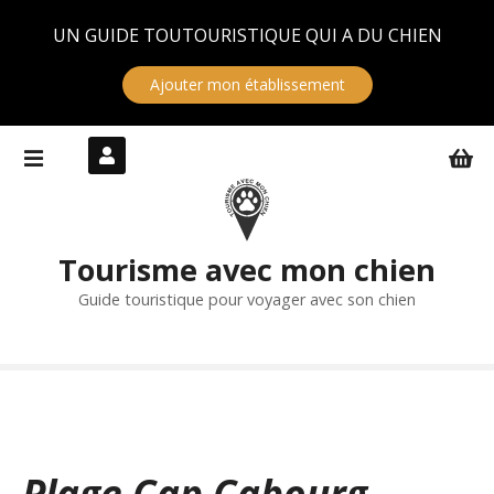
Panneau de gestion des cookies
UN GUIDE TOUTOURISTIQUE QUI A DU CHIEN
Ajouter mon établissement
S
k
i
p
t
Tourisme avec mon chien
o
c
Guide touristique pour voyager avec son chien
o
n
t
e
n
t
Plage Cap Cabourg