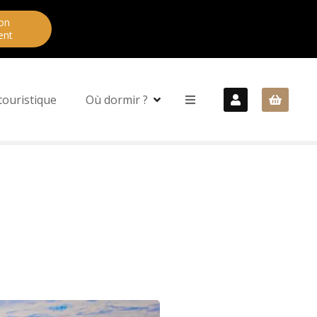
on
ent
touristique
Où dormir ?