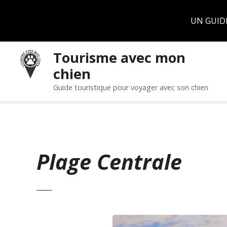
Panneau de gestion des cookies
UN GUID
S
Tourisme avec mon
k
chien
i
p
Guide touristique pour voyager avec son chien
t
o
c
o
n
Plage Centrale
t
e
n
t