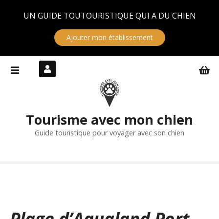
Panneau de gestion des cookies
UN GUIDE TOUTOURISTIQUE QUI A DU CHIEN
Ajouter mon établissement
S
k
i
p
t
Tourisme avec mon chien
o
c
Guide touristique pour voyager avec son chien
o
n
t
e
n
t
Plage d’Aqualand Port