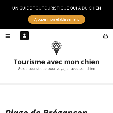
Panneau de gestion des cookies
UN GUIDE TOUTOURISTIQUE QUI A DU CHIEN
Ajouter mon établissement
S
k
i
p
t
Tourisme avec mon chien
o
c
Guide touristique pour voyager avec son chien
o
n
t
e
n
t
Plage de Brégançon