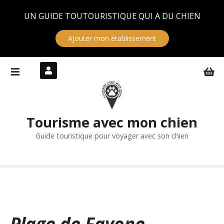
Panneau de gestion des cookies
UN GUIDE TOUTOURISTIQUE QUI A DU CHIEN
Ajouter mon établissement
S
k
i
p
t
Tourisme avec mon chien
o
c
Guide touristique pour voyager avec son chien
o
n
t
e
n
t
Plage de Favone