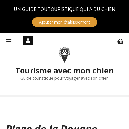
Panneau de gestion des cookies
UN GUIDE TOUTOURISTIQUE QUI A DU CHIEN
Ajouter mon établissement
S
k
i
p
t
Tourisme avec mon chien
o
c
Guide touristique pour voyager avec son chien
o
n
t
e
n
t
Plage de la Douane