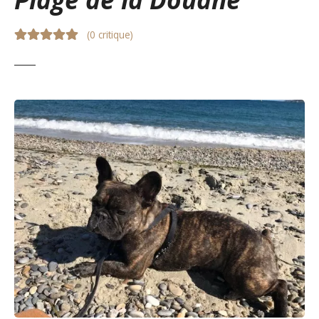
(
0 critique
)