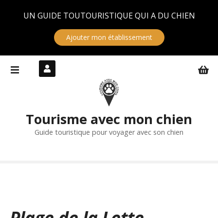
Panneau de gestion des cookies
UN GUIDE TOUTOURISTIQUE QUI A DU CHIEN
Ajouter mon établissement
S
k
i
p
t
Tourisme avec mon chien
o
c
Guide touristique pour voyager avec son chien
o
n
t
e
n
t
Plage de la Lette