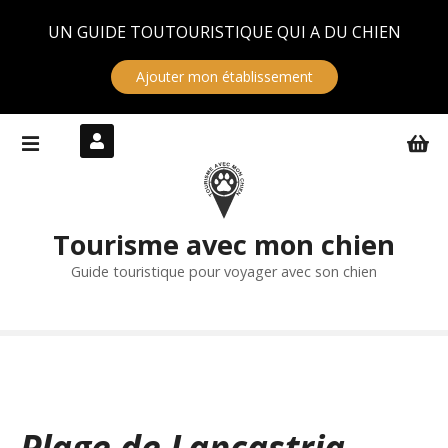
Panneau de gestion des cookies
UN GUIDE TOUTOURISTIQUE QUI A DU CHIEN
Ajouter mon établissement
S
k
i
p
t
Tourisme avec mon chien
o
c
Guide touristique pour voyager avec son chien
o
n
t
e
n
t
Plage de Lancastria