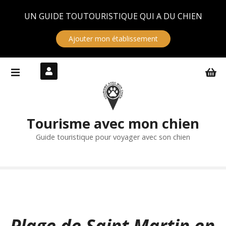
Panneau de gestion des cookies
UN GUIDE TOUTOURISTIQUE QUI A DU CHIEN
Ajouter mon établissement
S
k
i
p
t
Tourisme avec mon chien
o
c
Guide touristique pour voyager avec son chien
o
n
t
e
n
t
Plage de Saint Martin en