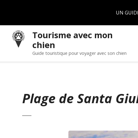
Panneau de gestion des cookies
UN GUID
S
Tourisme avec mon
k
chien
i
p
Guide touristique pour voyager avec son chien
t
o
c
o
n
Plage de Santa Giu
t
e
n
t