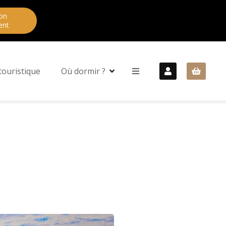
on
ent
touristique
Où dormir ?