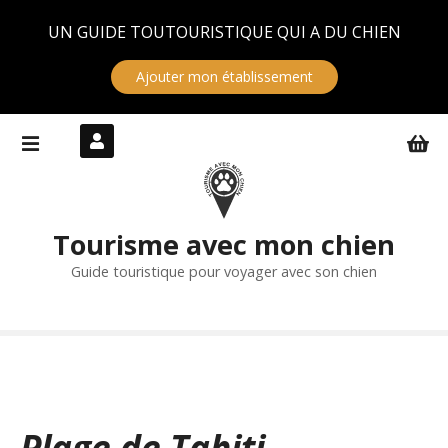
Panneau de gestion des cookies
UN GUIDE TOUTOURISTIQUE QUI A DU CHIEN
Ajouter mon établissement
S
k
i
p
t
Tourisme avec mon chien
o
c
Guide touristique pour voyager avec son chien
o
n
t
e
n
t
Plage de Tahiti