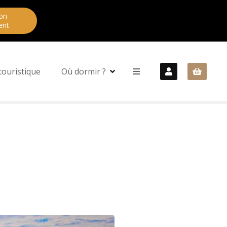
on
ent
touristique
Où dormir ?