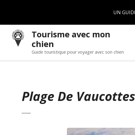
Panneau de gestion des cookies
UN GUID
S
Tourisme avec mon
k
chien
i
p
Guide touristique pour voyager avec son chien
t
o
c
o
n
Plage De Vaucotte
t
e
n
t