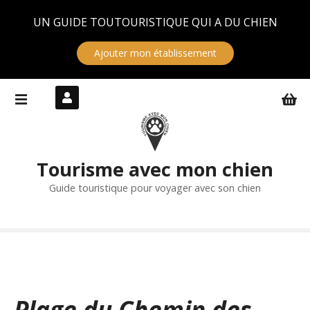
Panneau de gestion des cookies
UN GUIDE TOUTOURISTIQUE QUI A DU CHIEN
Ajouter mon établissement
S
k
i
p
t
Tourisme avec mon chien
o
c
Guide touristique pour voyager avec son chien
o
n
t
e
n
t
Plage du Chemin des