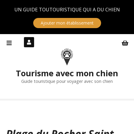
Panneau de gestion des cookies
UN GUIDE TOUTOURISTIQUE QUI A DU CHIEN
Ajouter mon établissement
S
k
i
p
t
Tourisme avec mon chien
o
c
Guide touristique pour voyager avec son chien
o
n
t
e
n
t
Plage du Rocher Saint