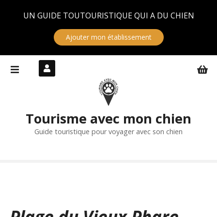
Panneau de gestion des cookies
UN GUIDE TOUTOURISTIQUE QUI A DU CHIEN
Ajouter mon établissement
S
k
i
p
t
Tourisme avec mon chien
o
c
Guide touristique pour voyager avec son chien
o
n
t
e
n
t
Plage du Vieux Phare