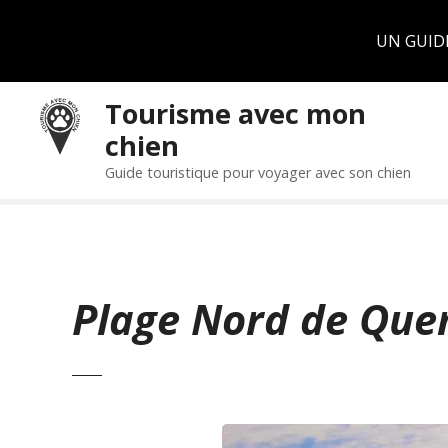
Panneau de gestion des cookies
UN GUID
S
Tourisme avec mon
k
chien
i
p
Guide touristique pour voyager avec son chien
t
o
c
o
n
Plage Nord de Que
t
e
n
t