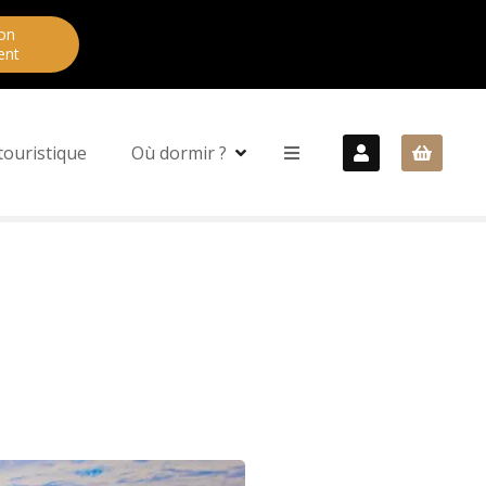
on
ent
touristique
Où dormir ?