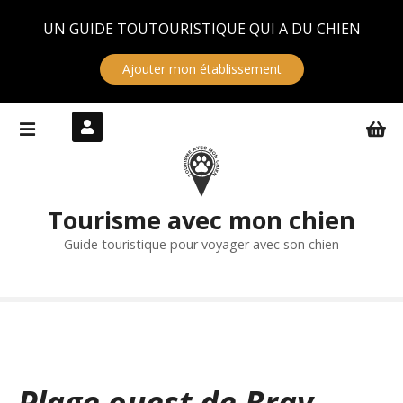
Panneau de gestion des cookies
UN GUIDE TOUTOURISTIQUE QUI A DU CHIEN
Ajouter mon établissement
S
k
i
p
t
Tourisme avec mon chien
o
c
Guide touristique pour voyager avec son chien
o
n
t
e
n
t
Plage ouest de Bray-