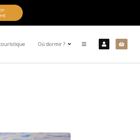
on
ent
touristique
Où dormir ?