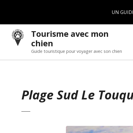
Panneau de gestion des cookies
UN GUID
S
Tourisme avec mon
k
chien
i
p
Guide touristique pour voyager avec son chien
t
o
c
o
n
Plage Sud Le Touqu
t
e
n
t