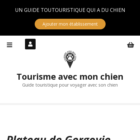
Panneau de gestion des cookies
UN GUIDE TOUTOURISTIQUE QUI A DU CHIEN
Ajouter mon établissement
S
k
i
p
t
Tourisme avec mon chien
o
c
Guide touristique pour voyager avec son chien
o
n
t
e
n
t
Plateau de Gergovie