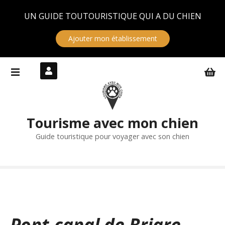
Panneau de gestion des cookies
UN GUIDE TOUTOURISTIQUE QUI A DU CHIEN
Ajouter mon établissement
S
k
i
p
t
Tourisme avec mon chien
o
c
Guide touristique pour voyager avec son chien
o
n
t
e
n
t
Pont-canal de Briare