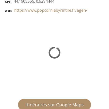
44.1605556, 0.6294444
GPS
https://www.popcornlabyrinthe.fr/agen/
WEB
Itinéraires sur Google Maps