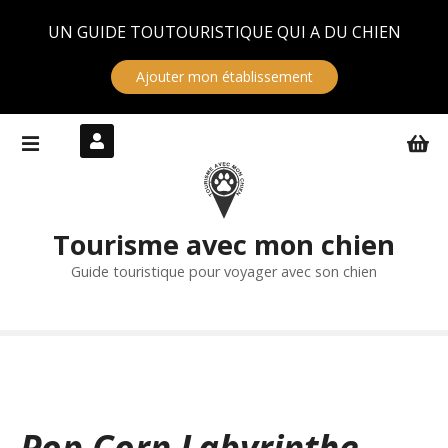
Panneau de gestion des cookies
UN GUIDE TOUTOURISTIQUE QUI A DU CHIEN
Ajouter mon établissement
S
k
i
p
t
Tourisme avec mon chien
o
c
Guide touristique pour voyager avec son chien
o
n
t
e
n
t
Pop Corn Labyrinthe