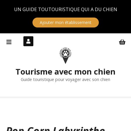
Panneau de gestion des cookies
UN GUIDE TOUTOURISTIQUE QUI A DU CHIEN
Ajouter mon établissement
S
k
i
p
t
Tourisme avec mon chien
o
c
Guide touristique pour voyager avec son chien
o
n
t
e
n
t
Pop Corn Labyrinthe