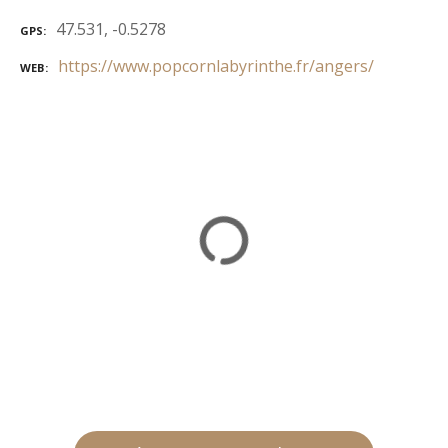
47.531, -0.5278
GPS
https://www.popcornlabyrinthe.fr/angers/
WEB