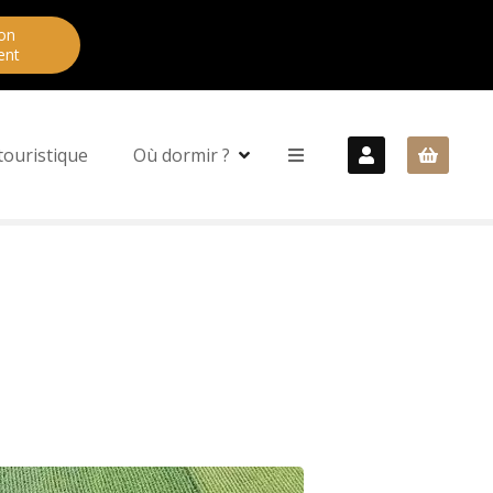
on
ent
touristique
Où dormir ?