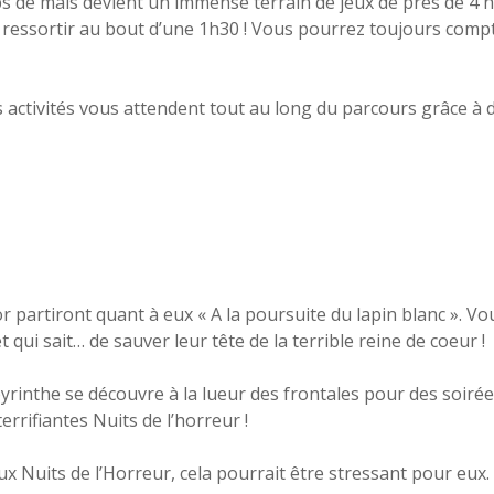
ps de maïs devient un immense terrain de jeux de près de 4 h
ressortir au bout d’une 1h30 ! Vous pourrez toujours compte
activités vous attendent tout au long du parcours grâce à d
r partiront quant à eux « A la poursuite du lapin blanc ». 
ui sait… de sauver leur tête de la terrible reine de coeur !
abyrinthe se découvre à la lueur des frontales pour des soiré
rrifiantes Nuits de l’horreur !
x Nuits de l’Horreur, cela pourrait être stressant pour eux.