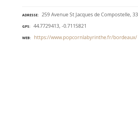
259 Avenue St Jacques de Compostelle, 3
ADRESSE
44.7729413, -0.7115821
GPS
https://www.popcornlabyrinthe.fr/bordeaux/
WEB