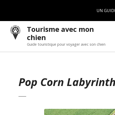
Panneau de gestion des cookies
UN GUID
S
Tourisme avec mon
k
chien
i
p
Guide touristique pour voyager avec son chien
t
o
c
o
n
Pop Corn Labyrint
t
e
n
t