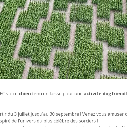
EC votre
chien
tenu en laisse pour une
activité dogfriend
tir du 3 juillet jusqu’au 30 septembre ! Venez vous amuser 
iré de l’univers du plus célèbre des sorciers !