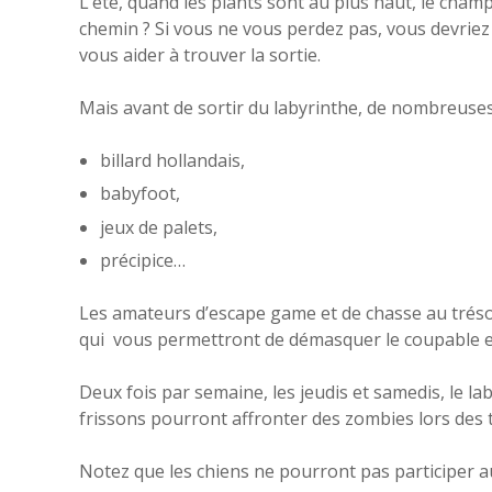
L’été, quand les plants sont au plus haut, le cham
chemin ? Si vous ne vous perdez pas, vous devriez 
vous aider à trouver la sortie.
Mais avant de sortir du labyrinthe, de nombreuses 
billard hollandais,
babyfoot,
jeux de palets,
précipice…
Les amateurs d’escape game et de chasse au tréso
qui vous permettront de démasquer le coupable et q
Deux fois par semaine, les jeudis et samedis, le l
frissons pourront affronter des zombies lors des te
Notez que les chiens ne pourront pas participer au