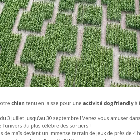
votre
chien
tenu en laisse pour une
activité dogfriendly
à 
 du 3 juillet jusqu’au 30 septembre ! Venez vous amuser dans
’univers du plus célèbre des sorciers !
ps de maïs devient un immense terrain de jeux de près de 4 h