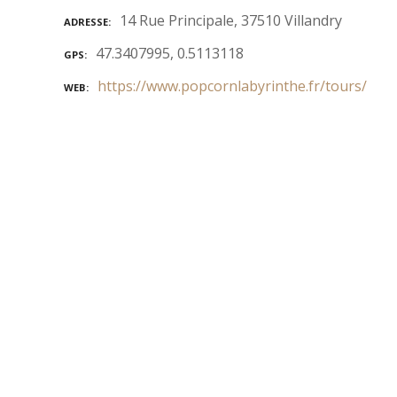
14 Rue Principale, 37510 Villandry
ADRESSE
47.3407995, 0.5113118
GPS
https://www.popcornlabyrinthe.fr/tours/
WEB