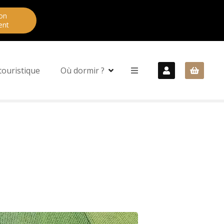
on
ent
touristique
Où dormir ?