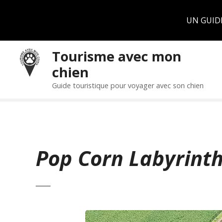
Panneau de gestion des cookies
UN GUID
S
Tourisme avec mon
k
chien
i
p
Guide touristique pour voyager avec son chien
t
o
c
o
n
Pop Corn Labyrinth
t
e
n
t