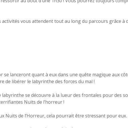
ressortir au bout d’une 1h30 ! Vous pourrez toujours compte
activités vous attendent tout au long du parcours grâce à d
r se lanceront quant à eux dans une quête magique aux côté
 de libérer le labyrinthe des forces du mal !
e labyrinthe se découvre à la lueur des frontales pour des s
rrifiantes Nuits de l’horreur !
x Nuits de l’Horreur, cela pourrait être stressant pour eux.