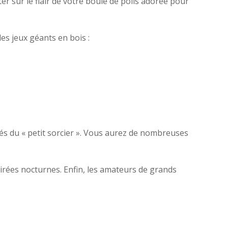
r sur le flair de votre boule de poils adorée pour
es jeux géants en bois :
s du « petit sorcier ». Vous aurez de nombreuses
oirées nocturnes. Enfin, les amateurs de grands