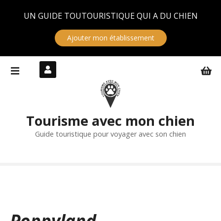
Panneau de gestion des cookies
UN GUIDE TOUTOURISTIQUE QUI A DU CHIEN
Ajouter mon établissement
S
k
i
p
t
Tourisme avec mon chien
o
c
Guide touristique pour voyager avec son chien
o
n
t
e
n
t
Poppyland