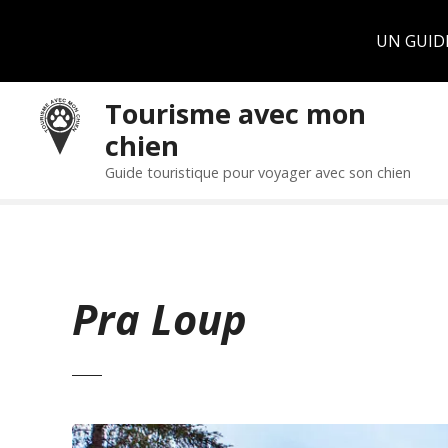
Panneau de gestion des cookies
UN GUID
S
Tourisme avec mon
k
chien
i
p
Guide touristique pour voyager avec son chien
t
o
c
o
n
Pra Loup
t
e
n
t