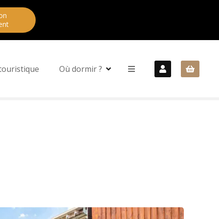
on
ent
touristique
Où dormir ?