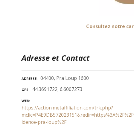
Consultez notre car
Adresse et Contact
04400, Pra Loup 1600
ADRESSE
44.3691722, 6.6007273
GPS
WEB
https://action.metaffiliation.com/trk.php?
mclic=P4E9DB572023151&redir=https%3A%2F%2Fw
idence-pra-loup%2F