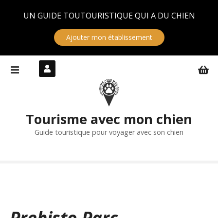
Panneau de gestion des cookies
UN GUIDE TOUTOURISTIQUE QUI A DU CHIEN
Ajouter mon établissement
S
k
i
p
t
Tourisme avec mon chien
o
c
Guide touristique pour voyager avec son chien
o
n
t
e
n
t
Prehisto Parc