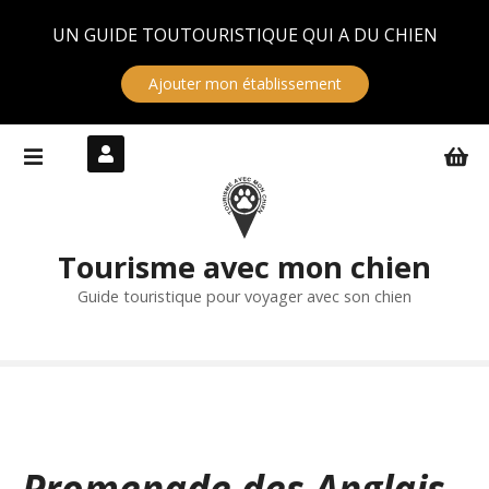
Panneau de gestion des cookies
UN GUIDE TOUTOURISTIQUE QUI A DU CHIEN
Ajouter mon établissement
S
k
i
p
t
Tourisme avec mon chien
o
c
Guide touristique pour voyager avec son chien
o
n
t
e
n
t
Promenade des Anglais