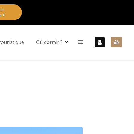
on
ent
touristique
Où dormir ?