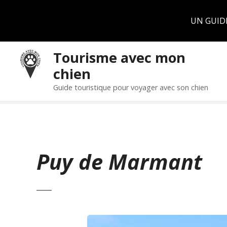
Panneau de gestion des cookies
UN GUID
S
Tourisme avec mon
k
chien
i
p
Guide touristique pour voyager avec son chien
t
o
c
o
n
Puy de Marmant
t
e
n
t