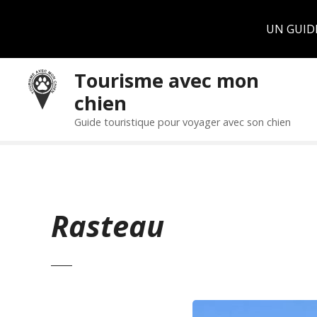
Panneau de gestion des cookies
UN GUID
S
Tourisme avec mon
k
chien
i
p
Guide touristique pour voyager avec son chien
t
o
c
o
n
Rasteau
t
e
n
t