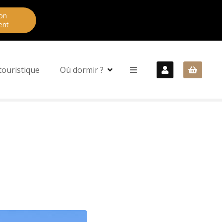
on
ent
touristique
Où dormir ?