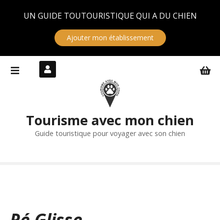
Panneau de gestion des cookies
UN GUIDE TOUTOURISTIQUE QUI A DU CHIEN
Ajouter mon établissement
S
k
i
p
t
Tourisme avec mon chien
o
c
Guide touristique pour voyager avec son chien
o
n
t
e
n
t
Ré Glisse