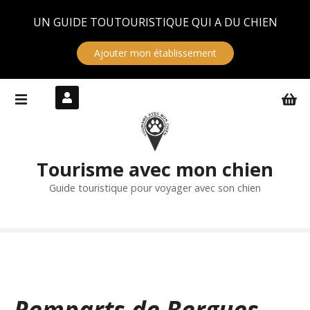
Panneau de gestion des cookies
UN GUIDE TOUTOURISTIQUE QUI A DU CHIEN
Ajouter mon établissement
S
k
i
p
t
Tourisme avec mon chien
o
c
Guide touristique pour voyager avec son chien
o
n
t
e
n
t
Remparts de Bergues